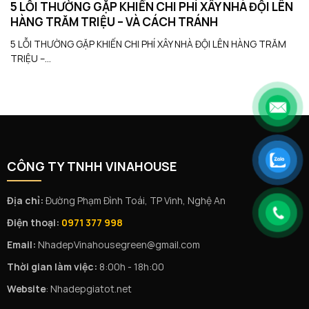
5 LỖI THƯỜNG GẶP KHIẾN CHI PHÍ XÂY NHÀ ĐỘI LÊN
HÀNG TRĂM TRIỆU – VÀ CÁCH TRÁNH
5 LỖI THƯỜNG GẶP KHIẾN CHI PHÍ XÂY NHÀ ĐỘI LÊN HÀNG TRĂM
TRIỆU –...
CÔNG TY TNHH VINAHOUSE
Địa chỉ:
Đường Phạm Đình Toái, TP Vinh, Nghệ An
Điện thoại:
0971 377 998
Email:
NhadepVinahousegreen@gmail.com
Thời gian làm việc:
8:00h - 18h:00
Website
: Nhadepgiatot.net