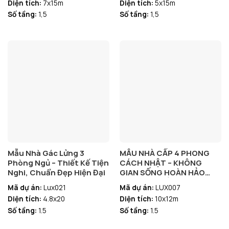
Diện tích:
7x15m
Diện tích:
5x15m
Số tầng:
1,5
Số tầng:
1,5
Mẫu Nhà Gác Lửng 3
MẪU NHÀ CẤP 4 PHONG
Phòng Ngủ – Thiết Kế Tiện
CÁCH NHẬT – KHÔNG
Nghi, Chuẩn Đẹp Hiện Đại
GIAN SỐNG HOÀN HẢO
CHO GIA CHỦ HIỆN ĐẠI
Mã dự án:
Lux021
Mã dự án:
LUX007
Diện tích:
4.8x20
Diện tích:
10x12m
Số tầng:
1.5
Số tầng:
1.5