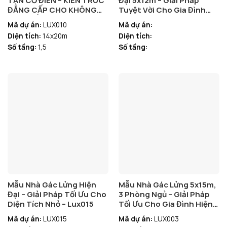
TÂN CỔ ĐIỂN – KIẾN TRÚC
Đại 5x12m – Giải Pháp
ĐẲNG CẤP CHO KHÔNG
Tuyệt Vời Cho Gia Đình
GIAN SỐNG SANG TRỌNG
Trẻ Cần 3 Phòng Ngủ
Mã dự án:
LUX010
Mã dự án:
Diện tích:
14x20m
Diện tích:
Số tầng:
1,5
Số tầng:
Mẫu Nhà Gác Lửng Hiện
Mẫu Nhà Gác Lửng 5x15m,
Đại – Giải Pháp Tối Ưu Cho
3 Phòng Ngủ – Giải Pháp
Diện Tích Nhỏ – Lux015
Tối Ưu Cho Gia Đình Hiện
Đại – LUX003
Mã dự án:
LUX015
Mã dự án:
LUX003