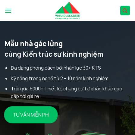
Skip
to
content
Mẫu nhà gác lửng
cùng Kiến trúc sư kinh nghiệm
Đa dạng phong cách bởi nhân lực 30+ KTS
Kỹ năng trong nghề từ 2 – 10 năm kinh nghiệm
Trải qua 5000+ Thiết kế chung cư từ phân khúc cao
cấp tới giá rẻ
TƯ VẤN MIỄN PHÍ