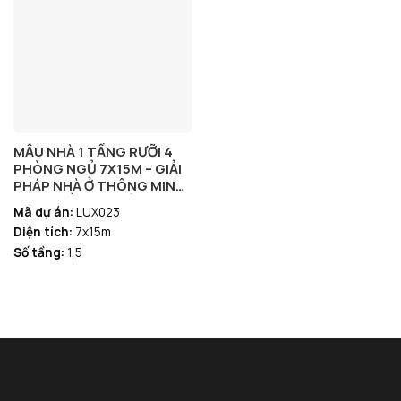
MẪU NHÀ 1 TẦNG RƯỠI 4
PHÒNG NGỦ 7X15M – GIẢI
PHÁP NHÀ Ở THÔNG MINH,
ĐÁNG ĐẦU TƯ CHỈ VỚI 768
Mã dự án:
LUX023
TRIỆU
Diện tích:
7x15m
Số tầng:
1,5