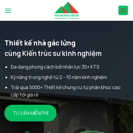
Skip
to
content
Thiết kế nhà gác lửng
cùng Kiến trúc sư kinh nghiệm
Đa dạng phong cách bởi nhân lực 30+ KTS
Kỹ năng trong nghề từ 2 – 10 năm kinh nghiệm
Trải qua 5000+ Thiết kế chung cư từ phân khúc cao
cấp tới giá rẻ
TƯ VẤN MIỄN PHÍ