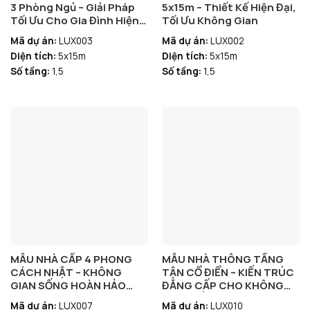
3 Phòng Ngủ – Giải Pháp
5x15m – Thiết Kế Hiện Đại,
Tối Ưu Cho Gia Đình Hiện
Tối Ưu Không Gian
Đại – LUX003
Mã dự án:
LUX003
Mã dự án:
LUX002
Diện tích:
5x15m
Diện tích:
5x15m
Số tầng:
1,5
Số tầng:
1,5
MẪU NHÀ CẤP 4 PHONG
MẪU NHÀ THÔNG TẦNG
CÁCH NHẬT – KHÔNG
TÂN CỔ ĐIỂN – KIẾN TRÚC
GIAN SỐNG HOÀN HẢO
ĐẲNG CẤP CHO KHÔNG
CHO GIA CHỦ HIỆN ĐẠI
GIAN SỐNG SANG TRỌNG
Mã dự án:
LUX007
Mã dự án:
LUX010