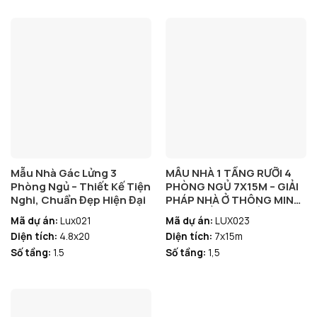
Mẫu Nhà Gác Lửng 3
MẪU NHÀ 1 TẦNG RƯỠI 4
Phòng Ngủ – Thiết Kế Tiện
PHÒNG NGỦ 7X15M – GIẢI
Nghi, Chuẩn Đẹp Hiện Đại
PHÁP NHÀ Ở THÔNG MINH,
ĐÁNG ĐẦU TƯ CHỈ VỚI 768
Mã dự án:
Lux021
Mã dự án:
LUX023
TRIỆU
Diện tích:
4.8x20
Diện tích:
7x15m
Số tầng:
1.5
Số tầng:
1,5