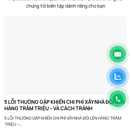
chúng tôi biên tập dành riêng cho bạn
5 LỖI THƯỜNG GẶP KHIẾN CHI PHÍ XÂY NHÀ ĐỘI LÊN
HÀNG TRĂM TRIỆU – VÀ CÁCH TRÁNH
5 LỖI THƯỜNG GẶP KHIẾN CHI PHÍ XÂY NHÀ ĐỘI LÊN HÀNG TRĂM
TRIỆU –...